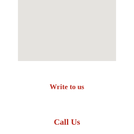
Write to us
zakaz-proma@ukr.net
Kharkiv 61070 
Ukraine
Call Us
+38 050 364 65 36