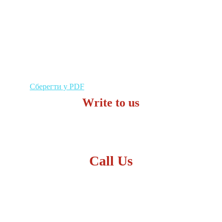
Сберегти у PDF
Write to us
zakaz-proma@ukr.net
Kharkiv 61070 
Ukraine
Call Us
+38 050 364 65 36
+38 050 404 67 74
+38 050 404 31 44