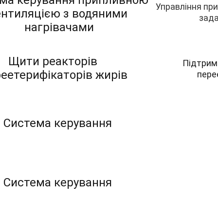
ма керування припливною 
Управління пр
ентиляцією з водяними 
зада
нагрівачами
Щити реакторів 
Підтрим
еетерифікаторів жирів
пере
Система керування 
Система керування 