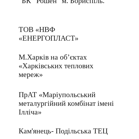
"БК” Рошен" м. Бориспіль.
ТОВ «НВФ 
«ЕНЕРГОПЛАСТ»
М.Харків на об’єктах 
«Харківських теплових 
мереж»
ПрАТ «Маріупольський 
металургійний комбінат імені 
Ілліча»
Кам'янець- Подільська ТЕЦ