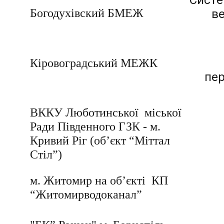
Систе
Богодухівский БМЕЖ
в
Кіровоградський МЕЖК
пер
ВККУ Люботинської  міської  
Ради Південного ГЗК - м. 
Кривий Ріг (об’єкт “Міттал 
Стіл”)
м. Житомир на об’єкті  КП 
“Житомирводоканал”